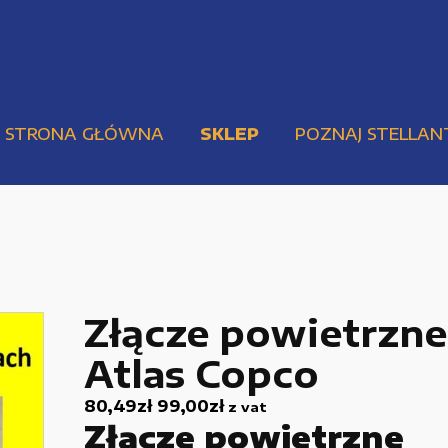
STRONA GŁÓWNA
SKLEP
POZNAJ STELLAN
Złącze powietrzne
Atlas Copco
Pompy i przekładnie
Urządzenia elektryczne
80,49
zł
99,00
zł
z vat
Złącze powietrzne
Urządzenia pneumatyczne i hydrauliczne