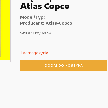
Atlas Copco
Używane narzędzia warsztatowe
Pozostałe
Model/Typ:
Producent: Atlas-Copco
Stan:
Używany.
1 w magazynie
ilość
DODAJ DO KOSZYKA
Złącze
powietrzne
Atlas
Copco