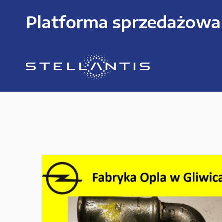
Platforma sprzedażowa
KATEGORIE PRODUKTÓW
Części zamienne do urządzeń i narzędzi
Kable i przewody
Maszyny i urządzenia produkcujne