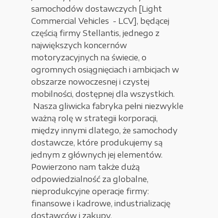
samochodów dostawczych [Light
Urządzenia elektryczne
Commercial Vehicles - LCV], będącej
częścią firmy Stellantis, jednego z
Urządzenia pneumatyczne i hydrauliczne
największych koncernów
Używane narzędzia warsztatowe
motoryzacyjnych na świecie, o
ogromnych osiągnięciach i ambicjach w
Pozostałe
obszarze nowoczesnej i czystej
mobilności, dostępnej dla wszystkich.
Nasza gliwicka fabryka pełni niezwykle
ważną rolę w strategii korporacji,
między innymi dlatego, że samochody
WYPRZEDAŻE
dostawcze, które produkujemy są
jednym z głównych jej elementów.
Powierzono nam także dużą
Zamówienie
odpowiedzialność za globalne,
nieprodukcyjne operacje firmy:
Regulamin sklepu
finansowe i kadrowe, industrializację
Polityka Prywatności
dostawców i zakupy.