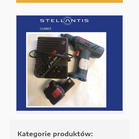
wkrętarka
Bosch
EXACT
610
+ładowarka+bateria
nr.27
Kategorie produktów: