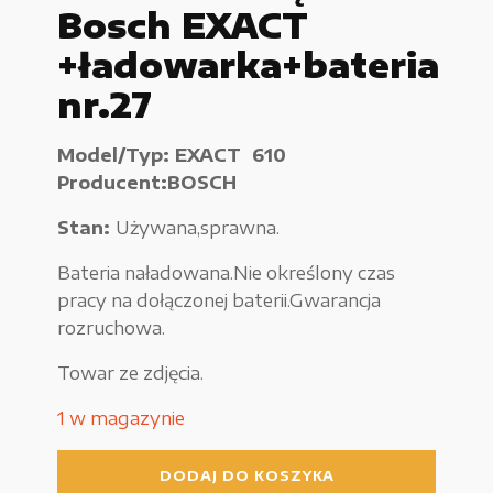
Bosch EXACT
Urządzenia elektryczne
+ładowarka+bateria
Urządzenia pneumatyczne i hydrauliczne
nr.27
Używane narzędzia warsztatowe
Model/Typ: EXACT 610
Pozostałe
Producent:BOSCH
Stan:
Używana,sprawna.
Bateria naładowana.Nie określony czas
WYPRZEDAŻE
pracy na dołączonej baterii.Gwarancja
rozruchowa.
Towar ze zdjęcia.
Zamówienie
1 w magazynie
Regulamin sklepu
ilość
DODAJ DO KOSZYKA
Polityka Prywatności
Zestaw