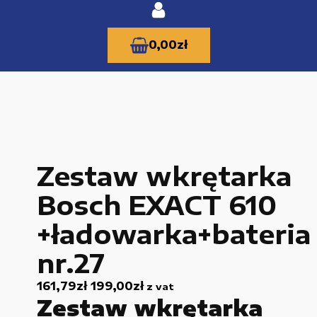
0,00
zł
KATEGORIE PRODUKTÓW
Zestaw wkrętarka
Części zamienne do urządzeń i narzędzi
Bosch EXACT 610
Kable i przewody
+ładowarka+bateria
Maszyny i urządzenia produkcujne
nr.27
Materiały budowlane
161,79
zł
199,00
zł
z vat
Nowe części zamienne
Zestaw wkrętarka
Pompy i przekładnie