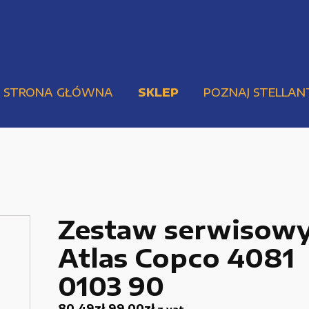
STRONA GŁÓWNA
SKLEP
POZNAJ STELLAN
Zestaw serwisow
Atlas Copco 4081
Pompy i przekładnie
Urządzenia elektryczne
0103 90
Urządzenia pneumatyczne i hydrauliczne
80,49
zł
99,00
zł
z vat