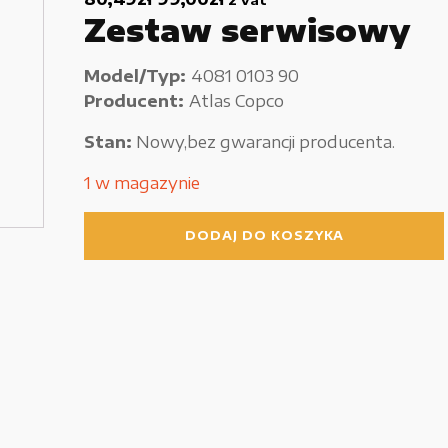
Zestaw serwisowy
Używane narzędzia warsztatowe
Pozostałe
Model/Typ:
4081 0103 90
Producent:
Atlas Copco
Stan:
Nowy,bez gwarancji producenta.
1 w magazynie
ilość
DODAJ DO KOSZYKA
Zestaw
serwisowy
Atlas
Copco
4081
0103
90