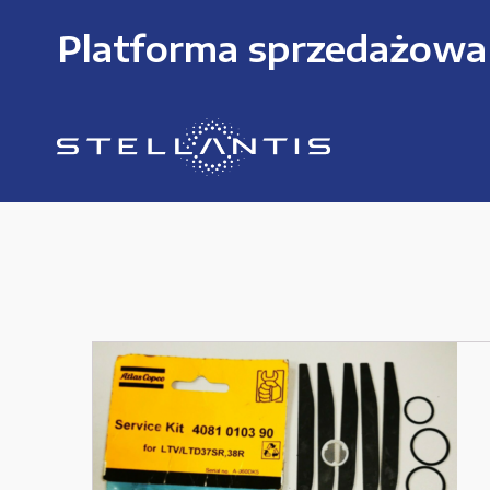
Platforma sprzedażowa
KATEGORIE PRODUKTÓW
Części zamienne do urządzeń i narzędzi
Kable i przewody
Maszyny i urządzenia produkcujne