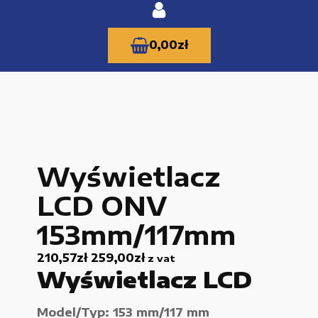
0,00
zł
KATEGORIE PRODUKTÓW
Wyświetlacz
Części zamienne do urządzeń i narzędzi
LCD ONV
Kable i przewody
153mm/117mm
Maszyny i urządzenia produkcujne
210,57
zł
259,00
zł
z vat
Materiały budowlane
Wyświetlacz LCD
Nowe części zamienne
Model/Typ: 153 mm/117 mm
Pompy i przekładnie