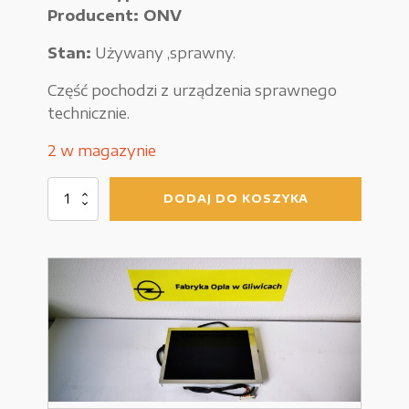
Producent: ONV
Urządzenia elektryczne
Stan:
Używany ,sprawny.
Urządzenia pneumatyczne i hydrauliczne
Część pochodzi z urządzenia sprawnego
Używane narzędzia warsztatowe
technicznie.
Pozostałe
2 w magazynie
ilość
DODAJ DO KOSZYKA
Wyświetlacz
LCD
WYPRZEDAŻE
ONV
153mm/117mm
Zamówienie
Regulamin sklepu
Polityka Prywatności