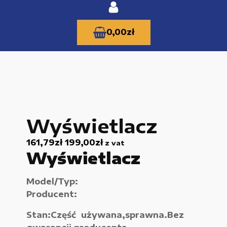
0,00
zł
KATEGORIE PRODUKTÓW
Wyświetlacz
Części zamienne do urządzeń i narzędzi
161,79
zł
199,00
zł
z vat
Kable i przewody
Wyświetlacz
Maszyny i urządzenia produkcujne
Model/Typ:
Materiały budowlane
Producent:
Nowe części zamienne
Stan:Część używana,sprawna.Bez
Pompy i przekładnie