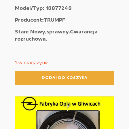
Model/Typ: 18877248
Urządzenia elektryczne
Producent:TRUMPF
Urządzenia pneumatyczne i hydrauliczne
Stan: Nowy,sprawny.Gwarancja
Używane narzędzia warsztatowe
rozruchowa.
Pozostałe
1 w magazynie
ilość
WYPRZEDAŻE
DODAJ DO KOSZYKA
Wąż
gumowy
TRUMPF
18877248
Zamówienie
Regulamin sklepu
Polityka Prywatności