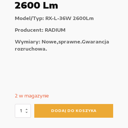
2600 Lm
Urządzenia elektryczne
Model/Typ: RX-L-36W 2600Lm
Urządzenia pneumatyczne i hydrauliczne
Producent: RADIUM
Używane narzędzia warsztatowe
Wymiary: Nowe,sprawne.Gwarancja
Pozostałe
rozruchowa.
WYPRZEDAŻE
2 w magazynie
Zamówienie
ilość
DODAJ DO KOSZYKA
Świetlówka
Regulamin sklepu
RADIUM
RX-
Polityka Prywatności