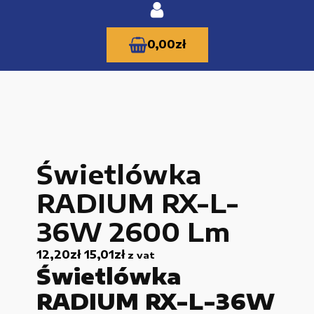
0,00
zł
KATEGORIE PRODUKTÓW
Świetlówka
Części zamienne do urządzeń i narzędzi
RADIUM RX-L-
Kable i przewody
36W 2600 Lm
Maszyny i urządzenia produkcujne
12,20
zł
15,01
zł
z vat
Materiały budowlane
Świetlówka
Nowe części zamienne
RADIUM RX-L-36W
Pompy i przekładnie