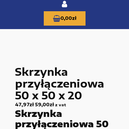
0,00
zł
KATEGORIE PRODUKTÓW
Skrzynka
Części zamienne do urządzeń i narzędzi
przyłączeniowa
Kable i przewody
50 x 50 x 20
Maszyny i urządzenia produkcujne
47,97
zł
59,00
zł
z vat
Materiały budowlane
Skrzynka
Nowe części zamienne
przyłączeniowa 50
Pompy i przekładnie