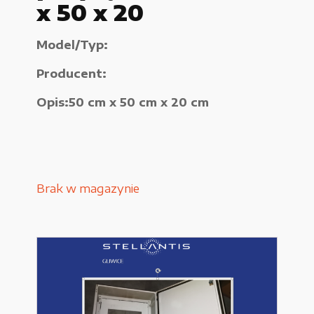
x 50 x 20
Urządzenia elektryczne
Model/Typ:
Urządzenia pneumatyczne i hydrauliczne
Producent:
Używane narzędzia warsztatowe
Opis:50 cm x 50 cm x 20 cm
Pozostałe
Brak w magazynie
WYPRZEDAŻE
Zamówienie
Regulamin sklepu
Polityka Prywatności