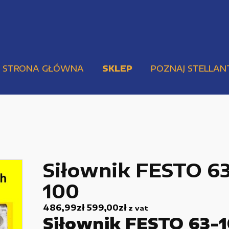
STRONA GŁÓWNA
SKLEP
POZNAJ STELLAN
Siłownik FESTO 6
100
Pompy i przekładnie
Urządzenia elektryczne
486,99
zł
599,00
zł
z vat
Siłownik FESTO 63-
Urządzenia pneumatyczne i hydrauliczne