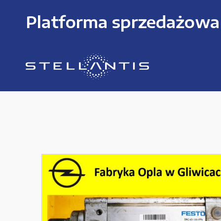
Platforma sprzedażowa
KATEGORIE PRODUKTÓW
Części zamienne do urządzeń i narzędzi
Kable i przewody
Maszyny i urządzenia produkcujne