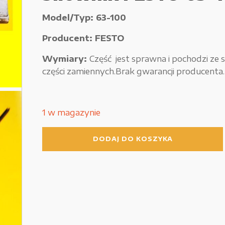
Używane narzędzia warsztatowe
Model/Typ: 63-100
Pozostałe
Producent: FESTO
Wymiary:
Część jest sprawna i pochodzi ze 
części zamiennych.Brak gwarancji producenta.
1 w magazynie
ilość
DODAJ DO KOSZYKA
Siłownik
FESTO
63-
100