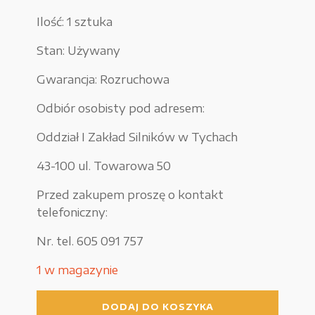
Ilość: 1 sztuka
Urządzenia elektryczne
Stan: Używany
Urządzenia pneumatyczne i hydrauliczne
Gwarancja: Rozruchowa
Używane narzędzia warsztatowe
Pozostałe
Odbiór osobisty pod adresem:
Oddział I Zakład Silników w Tychach
43-100 ul. Towarowa 50
WYPRZEDAŻE
Przed zakupem proszę o kontakt
telefoniczny:
Nr. tel. 605 091 757
Zamówienie
1 w magazynie
Regulamin sklepu
ilość
DODAJ DO KOSZYKA
Polityka Prywatności