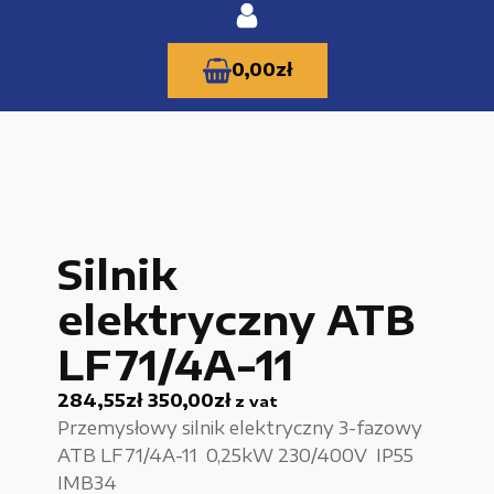
0,00
zł
KATEGORIE PRODUKTÓW
Silnik
Części zamienne do urządzeń i narzędzi
elektryczny ATB
Kable i przewody
LF71/4A-11
Maszyny i urządzenia produkcujne
284,55
zł
350,00
zł
z vat
Materiały budowlane
Przemysłowy silnik elektryczny 3-fazowy
Nowe części zamienne
ATB LF71/4A-11 0,25kW 230/400V IP55
IMB34
Pompy i przekładnie