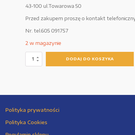
43-100 ul.Towarowa 50
Przed zakupem proszę o kontakt telefoniczny
Nr. tel.605 091757
2 w magazynie
ilość
DODAJ DO KOSZYKA
Silnik
Bosch
Rexroth
MOT-
FC-
ET2-
BV-
100L-
4-
Polityka prywatności
5CA-
0003-
Polityka Cookies
A3T-
HOY
Regulamin sklepu