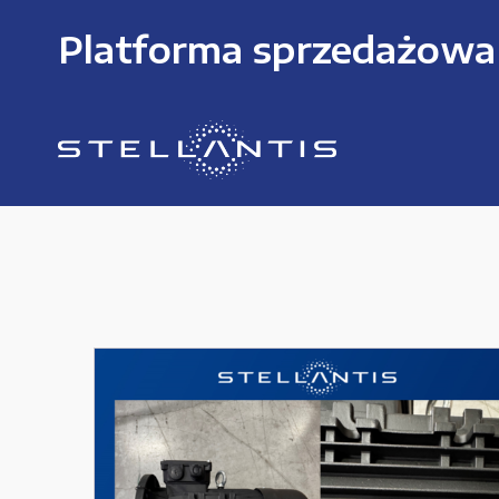
Platforma sprzedażowa
KATEGORIE PRODUKTÓW
Części zamienne do urządzeń i narzędzi
Kable i przewody
Maszyny i urządzenia produkcujne