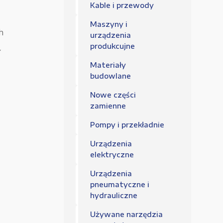
Regulamin sklepu
Kable i przewody
Polityka Prywatności
Maszyny i
h
urządzenia
produkcujne
Y
Materiały
budowlane
Nowe części
zamienne
Pompy i przekładnie
Urządzenia
elektryczne
Urządzenia
pneumatyczne i
hydrauliczne
Używane narzędzia