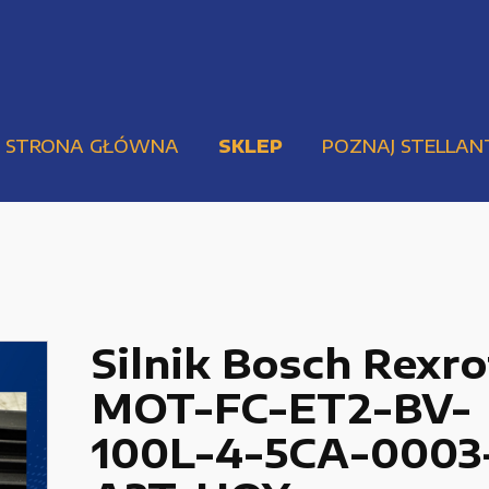
STRONA GŁÓWNA
SKLEP
POZNAJ STELLAN
Silnik Bosch Rexr
MOT-FC-ET2-BV-
Pompy i przekładnie
Urządzenia elektryczne
100L-4-5CA-0003
Urządzenia pneumatyczne i hydrauliczne