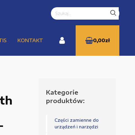
TIS
KONTAKT
0,00
zł
Kategorie
WYPRZEDAŻE
oth
produktów:
Części zamienne do
-
Zamówienie
urządzeń i narzędzi