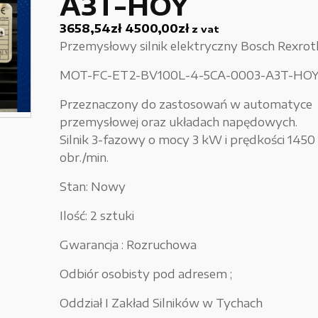
A3T-HOY
Używane narzędzia warsztatowe
3658,54
zł
4500,00
zł
z vat
Przemysłowy silnik elektryczny Bosch Rexrot
Pozostałe
MOT-FC-ET2-BV100L-4-5CA-0003-A3T-HO
Przeznaczony do zastosowań w automatyce
przemysłowej oraz układach napędowych.
Silnik 3-fazowy o mocy 3 kW i prędkości 1450
obr./min.
Stan: Nowy
Ilość: 2 sztuki
Gwarancja : Rozruchowa
Odbiór osobisty pod adresem ;
Oddział I Zakład Silników w Tychach