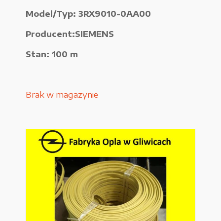
Model/Typ: 3RX9010-0AA00
Urządzenia elektryczne
Producent:SIEMENS
Urządzenia pneumatyczne i hydrauliczne
Stan: 100 m
Używane narzędzia warsztatowe
Pozostałe
Brak w magazynie
WYPRZEDAŻE
Zamówienie
Regulamin sklepu
Polityka Prywatności