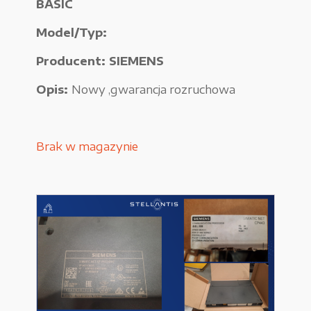
BASIC
Urządzenia elektryczne
Model/Typ:
Urządzenia pneumatyczne i hydrauliczne
Producent: SIEMENS
Używane narzędzia warsztatowe
Opis:
Nowy ,gwarancja rozruchowa
Pozostałe
Brak w magazynie
WYPRZEDAŻE
Zamówienie
Regulamin sklepu
Polityka Prywatności