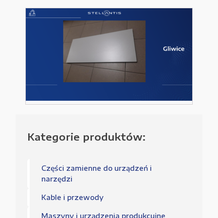
Urządzenia elektryczne
Urządzenia pneumatyczne i hydrauliczne
Używane narzędzia warsztatowe
Pozostałe
WYPRZEDAŻE
Kategorie produktów:
Części zamienne do urządzeń i
Zamówienie
narzędzi
Regulamin sklepu
Kable i przewody
Polityka Prywatności
Maszyny i urządzenia produkcujne