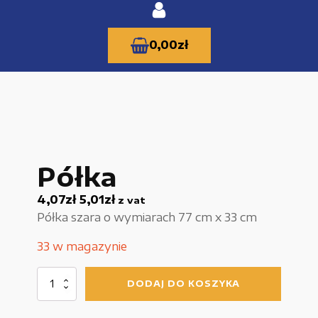
0,00
zł
KATEGORIE PRODUKTÓW
Półka
Części zamienne do urządzeń i narzędzi
4,07
zł
5,01
zł
z vat
Kable i przewody
Półka szara o wymiarach 77 cm x 33 cm
Maszyny i urządzenia produkcujne
33 w magazynie
Materiały budowlane
ilość
DODAJ DO KOSZYKA
Nowe części zamienne
Półka
Pompy i przekładnie