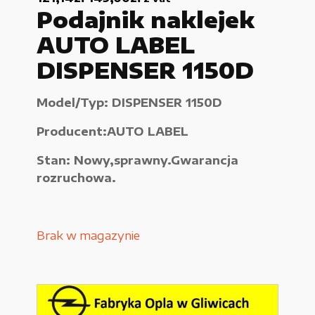
Podajnik naklejek
Urządzenia elektryczne
AUTO LABEL
Urządzenia pneumatyczne i hydrauliczne
DISPENSER 1150D
Używane narzędzia warsztatowe
Model/Typ: DISPENSER 1150D
Pozostałe
Producent:AUTO LABEL
Stan: Nowy,sprawny.Gwarancja
rozruchowa.
WYPRZEDAŻE
Brak w magazynie
Zamówienie
Regulamin sklepu
Polityka Prywatności