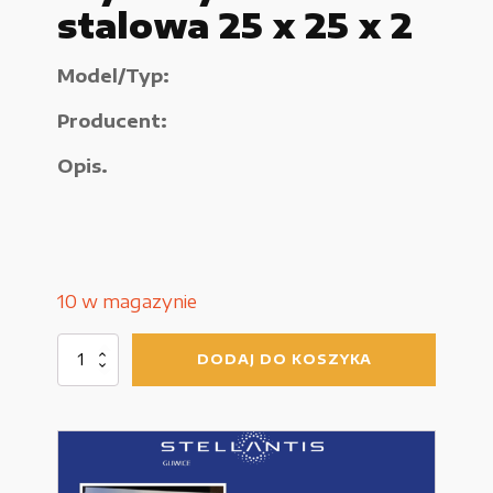
stalowa 25 x 25 x 2
Urządzenia elektryczne
Model/Typ:
Urządzenia pneumatyczne i hydrauliczne
Producent:
Używane narzędzia warsztatowe
Opis.
Pozostałe
WYPRZEDAŻE
10 w magazynie
ilość
DODAJ DO KOSZYKA
Płyta
dystansowa
Zamówienie
stalowa
25
Regulamin sklepu
x
25
Polityka Prywatności