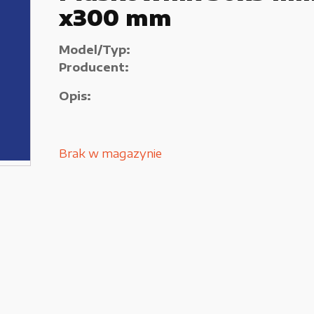
x300 mm
Używane narzędzia warsztatowe
Pozostałe
Model/Typ:
Producent:
Opis:
Brak w magazynie