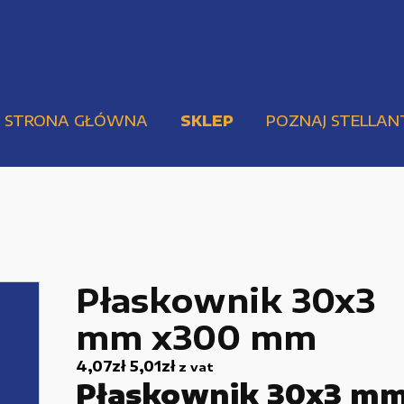
STRONA GŁÓWNA
SKLEP
POZNAJ STELLAN
Płaskownik 30x3
mm x300 mm
Pompy i przekładnie
Urządzenia elektryczne
4,07
zł
5,01
zł
z vat
Płaskownik 30x3 m
Urządzenia pneumatyczne i hydrauliczne