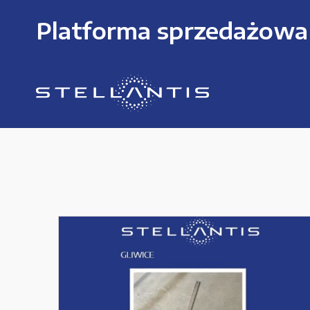
Platforma sprzedażowa
KATEGORIE PRODUKTÓW
Części zamienne do urządzeń i narzędzi
Kable i przewody
Maszyny i urządzenia produkcujne