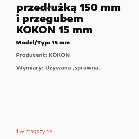
przedłużką 150 mm
Urządzenia elektryczne
i przegubem
Urządzenia pneumatyczne i hydrauliczne
KOKON 15 mm
Używane narzędzia warsztatowe
Model/Typ: 15 mm
Pozostałe
Producent: KOKON
Wymiary: Używana ,sprawna.
WYPRZEDAŻE
Zamówienie
Regulamin sklepu
1 w magazynie
Polityka Prywatności