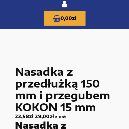
0,00
zł
KATEGORIE PRODUKTÓW
Nasadka z
Części zamienne do urządzeń i narzędzi
przedłużką 150
Kable i przewody
mm i przegubem
Maszyny i urządzenia produkcujne
KOKON 15 mm
Materiały budowlane
23,58
zł
29,00
zł
z vat
Nowe części zamienne
Nasadka z
Pompy i przekładnie