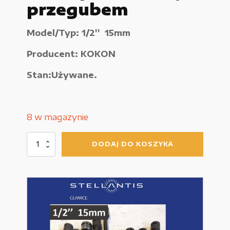
przegubem
Urządzenia elektryczne
Model/Typ: 1/2'' 15mm
Urządzenia pneumatyczne i hydrauliczne
Producent: KOKON
Używane narzędzia warsztatowe
Stan:Używane.
Pozostałe
8 w magazynie
WYPRZEDAŻE
ilość
DODAJ DO KOSZYKA
Nasadka
1/2''
15
mm
Zamówienie
z
przedłużką
Regulamin sklepu
i
przegubem
Polityka Prywatności