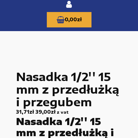
0,00
zł
KATEGORIE PRODUKTÓW
Nasadka 1/2'' 15
Części zamienne do urządzeń i narzędzi
mm z przedłużką
Kable i przewody
i przegubem
Maszyny i urządzenia produkcujne
31,71
zł
39,00
zł
z vat
Materiały budowlane
Nasadka 1/2'' 15
Nowe części zamienne
mm z przedłużką i
Pompy i przekładnie