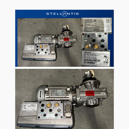
Siemens
SINAMICS
G110M
PM240M