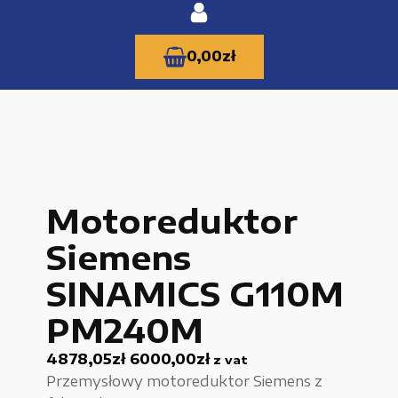
0,00
zł
KATEGORIE PRODUKTÓW
Motoreduktor
Części zamienne do urządzeń i narzędzi
Siemens
Kable i przewody
SINAMICS G110M
Maszyny i urządzenia produkcujne
PM240M
Materiały budowlane
4878,05
zł
6000,00
zł
z vat
Nowe części zamienne
Przemysłowy motoreduktor Siemens z
Pompy i przekładnie