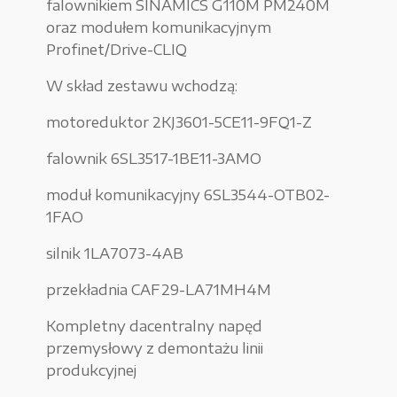
falownikiem SINAMICS G110M PM240M
oraz modułem komunikacyjnym
Urządzenia elektryczne
Profinet/Drive-CLIQ
Urządzenia pneumatyczne i hydrauliczne
W skład zestawu wchodzą:
Używane narzędzia warsztatowe
motoreduktor 2KJ3601-5CE11-9FQ1-Z
Pozostałe
falownik 6SL3517-1BE11-3AMO
moduł komunikacyjny 6SL3544-OTB02-
1FAO
WYPRZEDAŻE
silnik 1LA7073-4AB
przekładnia CAF29-LA71MH4M
Zamówienie
Kompletny dacentralny napęd
przemysłowy z demontażu linii
Regulamin sklepu
produkcyjnej
Polityka Prywatności