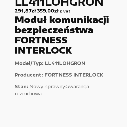
LL411LOHGRON
Urządzenia elektryczne
291,87
zł
359,00
zł
z vat
Moduł komunikacji
Urządzenia pneumatyczne i hydrauliczne
bezpieczeństwa
Używane narzędzia warsztatowe
FORTNESS
Pozostałe
INTERLOCK
Model/Typ: LL411LOHGRON
Producent: FORTNESS INTERLOCK
WYPRZEDAŻE
Stan:
Nowy ,sprawny.Gwarancja
rozruchowa.
Zamówienie
Regulamin sklepu
Polityka Prywatności