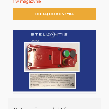
1 w magazynie
ilość
DODAJ DO KOSZYKA
Moduł
komunikacji
bezpieczeństwa
FORTNESS
INTERLOCK
LL411LOHGRON