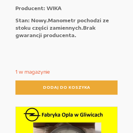
Producent: WIKA
Urządzenia elektryczne
Stan: Nowy.Manometr pochodzi ze
Urządzenia pneumatyczne i hydrauliczne
stoku części zamiennych.Brak
Używane narzędzia warsztatowe
gwarancji producenta.
Pozostałe
1 w magazynie
WYPRZEDAŻE
ilość
DODAJ DO KOSZYKA
Manometr
WIKA
1
Zamówienie
BAR
Regulamin sklepu
Polityka Prywatności