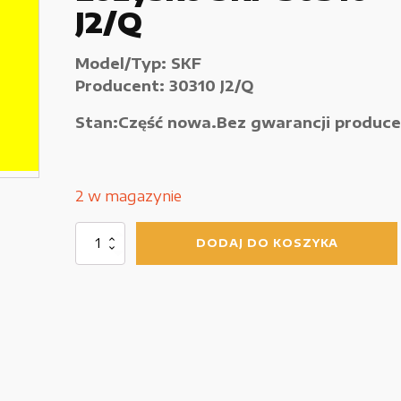
J2/Q
Używane narzędzia warsztatowe
Pozostałe
Model/Typ: SKF
Producent: 30310 J2/Q
Stan:Część nowa.Bez gwarancji produce
2 w magazynie
ilość
DODAJ DO KOSZYKA
Łożysko
SKF
30310
J2/Q