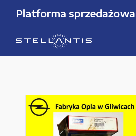
Platforma sprzedażowa
KATEGORIE PRODUKTÓW
Części zamienne do urządzeń i narzędzi
Kable i przewody
Maszyny i urządzenia produkcujne