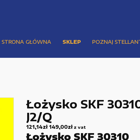
STRONA GŁÓWNA
SKLEP
POZNAJ STELLAN
Łożysko SKF 3031
J2/Q
Pompy i przekładnie
Urządzenia elektryczne
121,14
zł
149,00
zł
z vat
Łożysko SKF 30310
Urządzenia pneumatyczne i hydrauliczne