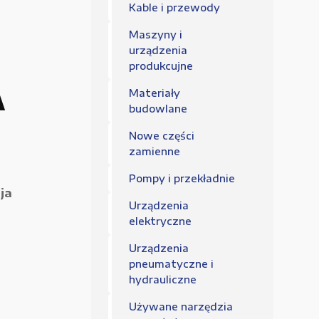
Regulamin sklepu
Kable i przewody
Polityka Prywatności
Maszyny i
urządzenia
produkcujne
Materiały
A
budowlane
Nowe części
zamienne
Pompy i przekładnie
ja
Urządzenia
elektryczne
Urządzenia
pneumatyczne i
hydrauliczne
Używane narzędzia