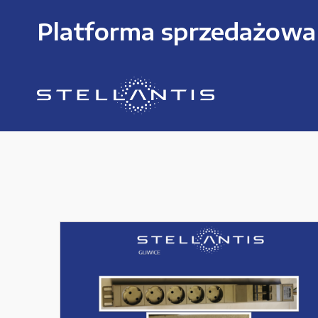
Platforma sprzedażowa
KATEGORIE PRODUKTÓW
Części zamienne do urządzeń i narzędzi
Kable i przewody
Maszyny i urządzenia produkcujne