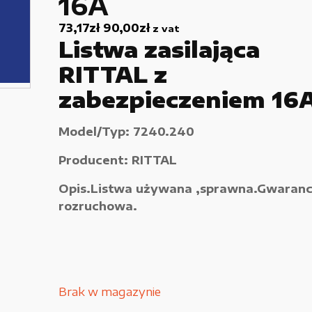
16A
Używane narzędzia warsztatowe
73,17
zł
90,00
zł
z vat
Listwa zasilająca
Pozostałe
RITTAL z
zabezpieczeniem 16
Model/Typ: 7240.240
Producent: RITTAL
Opis.Listwa używana ,sprawna.Gwaranc
rozruchowa.
Brak w magazynie