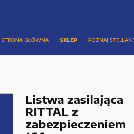
STRONA GŁÓWNA
SKLEP
POZNAJ STELLAN
Listwa zasilająca
RITTAL z
Pompy i przekładnie
Urządzenia elektryczne
zabezpieczeniem
Urządzenia pneumatyczne i hydrauliczne