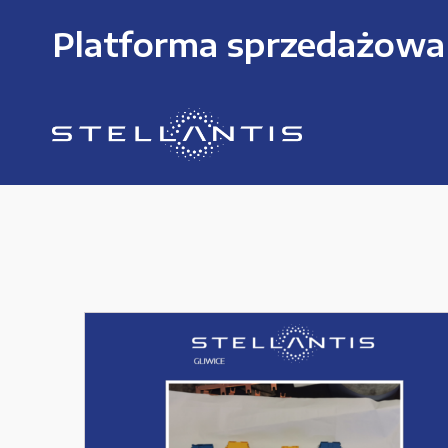
Platforma sprzedażowa
KATEGORIE PRODUKTÓW
Części zamienne do urządzeń i narzędzi
Kable i przewody
Maszyny i urządzenia produkcujne