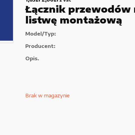
Łącznik przewodów 
Używane narzędzia warsztatowe
listwę montażową
Pozostałe
Model/Typ:
Producent:
Opis.
Brak w magazynie