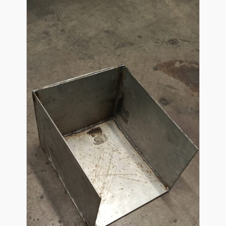
Urządzenia elektryczne
Urządzenia pneumatyczne i hydrauliczne
Używane narzędzia warsztatowe
Pozostałe
WYPRZEDAŻE
Zamówienie
Regulamin sklepu
Polityka Prywatności