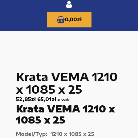
0,00
zł
KATEGORIE PRODUKTÓW
Krata VEMA 1210
Części zamienne do urządzeń i narzędzi
x 1085 x 25
Kable i przewody
52,85
zł
65,01
zł
z vat
Maszyny i urządzenia produkcujne
Krata VEMA 1210 x
Materiały budowlane
1085 x 25
Nowe części zamienne
Model/Typ: 1210 x 1085 x 25
Pompy i przekładnie