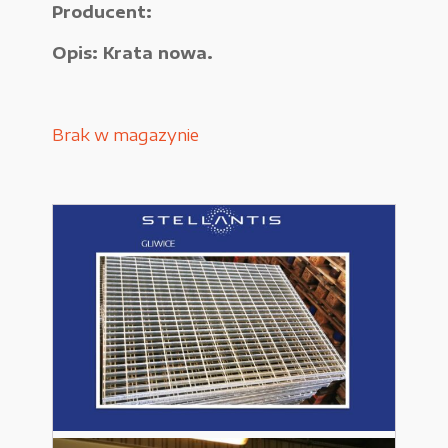
Producent:
Urządzenia elektryczne
Opis: Krata nowa.
Urządzenia pneumatyczne i hydrauliczne
Używane narzędzia warsztatowe
Brak w magazynie
Pozostałe
WYPRZEDAŻE
Zamówienie
Regulamin sklepu
Polityka Prywatności