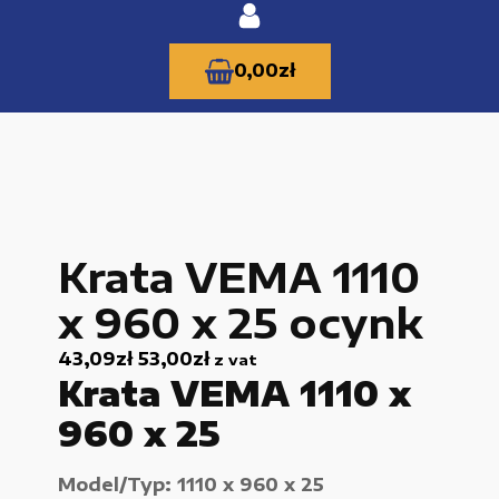
0,00
zł
KATEGORIE PRODUKTÓW
Krata VEMA 1110
Części zamienne do urządzeń i narzędzi
x 960 x 25 ocynk
Kable i przewody
43,09
zł
53,00
zł
z vat
Maszyny i urządzenia produkcujne
Krata VEMA 1110 x
Materiały budowlane
960 x 25
Nowe części zamienne
Model/Typ: 1110 x 960 x 25
Pompy i przekładnie