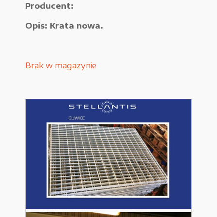
Producent:
Urządzenia elektryczne
Opis: Krata nowa.
Urządzenia pneumatyczne i hydrauliczne
Używane narzędzia warsztatowe
Brak w magazynie
Pozostałe
WYPRZEDAŻE
Zamówienie
Regulamin sklepu
Polityka Prywatności