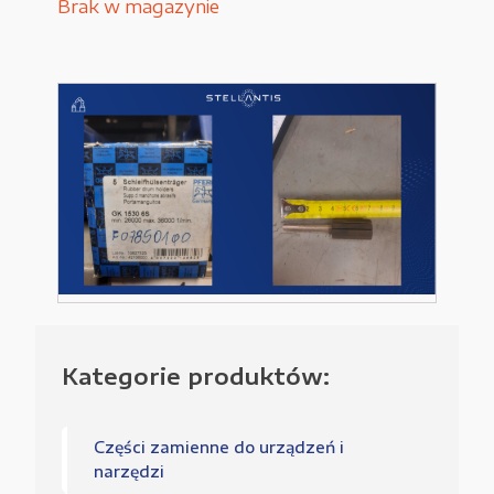
Brak w magazynie
Urządzenia elektryczne
Urządzenia pneumatyczne i hydrauliczne
Używane narzędzia warsztatowe
Pozostałe
WYPRZEDAŻE
Kategorie produktów:
Zamówienie
Regulamin sklepu
Części zamienne do urządzeń i
narzędzi
Polityka Prywatności