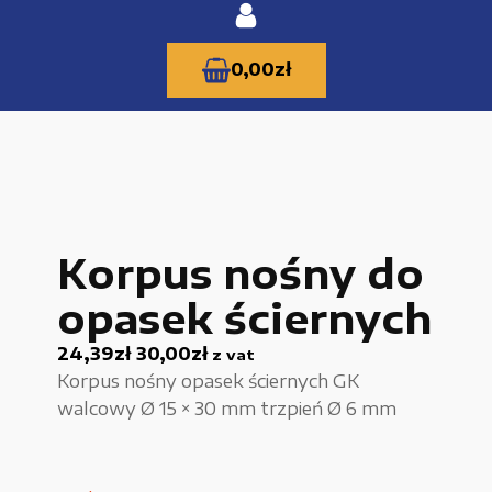
0,00
zł
KATEGORIE PRODUKTÓW
Korpus nośny do
Części zamienne do urządzeń i narzędzi
opasek ściernych
Kable i przewody
24,39
zł
30,00
zł
z vat
Maszyny i urządzenia produkcujne
Korpus nośny opasek ściernych GK
Materiały budowlane
walcowy Ø 15 × 30 mm trzpień Ø 6 mm
Nowe części zamienne
Pompy i przekładnie