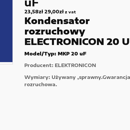
uF
Używane narzędzia warsztatowe
23,58
zł
29,00
zł
z vat
Kondensator
Pozostałe
rozruchowy
ELECTRONICON 20 U
Model/Typ: MKP 20 uF
Producent: ELEKTRONICON
Wymiary: Używany ,sprawny.Gwarancj
rozruchowa.