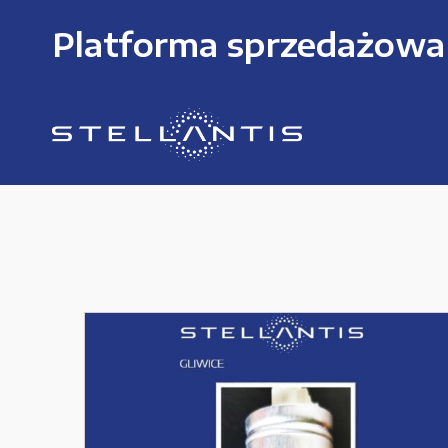
Platforma sprzedażowa
KATEGORIE PRODUKTÓW
Części zamienne do urządzeń i narzędzi
Kable i przewody
Maszyny i urządzenia produkcujne