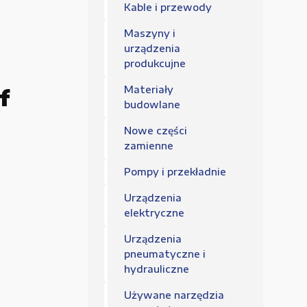
Regulamin sklepu
Kable i przewody
Polityka Prywatności
Maszyny i
urządzenia
produkcujne
Materiały
f
budowlane
Nowe części
zamienne
Pompy i przekładnie
a
Urządzenia
elektryczne
Urządzenia
pneumatyczne i
hydrauliczne
Używane narzędzia