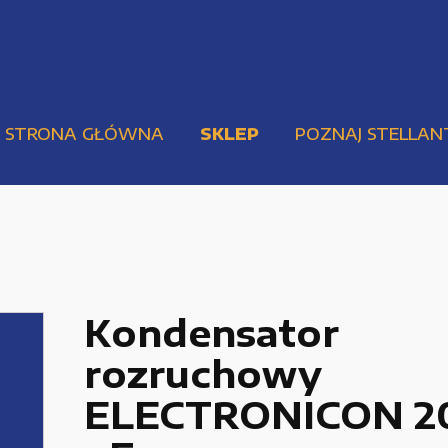
STRONA GŁÓWNA
SKLEP
POZNAJ STELLAN
Kondensator
rozruchowy
Pompy i przekładnie
Urządzenia elektryczne
ELECTRONICON 2
Urządzenia pneumatyczne i hydrauliczne