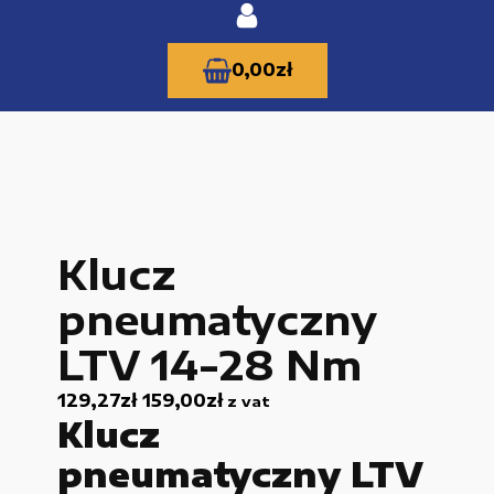
0,00
zł
KATEGORIE PRODUKTÓW
Klucz
Części zamienne do urządzeń i narzędzi
pneumatyczny
Kable i przewody
LTV 14-28 Nm
Maszyny i urządzenia produkcujne
129,27
zł
159,00
zł
z vat
Materiały budowlane
Klucz
Nowe części zamienne
pneumatyczny LTV
Pompy i przekładnie