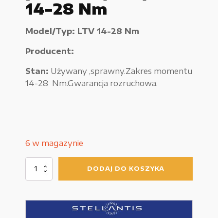
14-28 Nm
Urządzenia elektryczne
Model/Typ: LTV 14-28 Nm
Urządzenia pneumatyczne i hydrauliczne
Producent:
Używane narzędzia warsztatowe
Stan:
Używany ,sprawny.Zakres momentu
Pozostałe
14-28 Nm.Gwarancja rozruchowa.
WYPRZEDAŻE
6 w magazynie
ilość
DODAJ DO KOSZYKA
Klucz
Zamówienie
pneumatyczny
LTV
Regulamin sklepu
14-
28
Polityka Prywatności