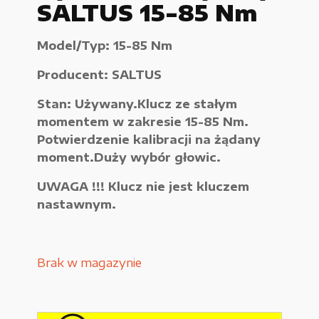
SALTUS 15-85 Nm
Urządzenia elektryczne
Model/Typ: 15-85 Nm
Urządzenia pneumatyczne i hydrauliczne
Producent: SALTUS
Używane narzędzia warsztatowe
Stan: Używany.Klucz ze stałym
Pozostałe
momentem w zakresie 15-85 Nm.
Potwierdzenie kalibracji na żądany
moment.Duży wybór głowic.
UWAGA !!! Klucz nie jest kluczem
WYPRZEDAŻE
nastawnym.
Zamówienie
Brak w magazynie
Regulamin sklepu
Polityka Prywatności