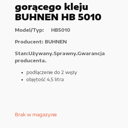
gorącego kleju
Urządzenia elektryczne
BUHNEN HB 5010
Urządzenia pneumatyczne i hydrauliczne
Model/Typ: HB5010
Używane narzędzia warsztatowe
Producent: BUHNEN
Pozostałe
Stan:Używany.Sprawny.Gwarancja
producenta.
podłączenie do 2 węży
WYPRZEDAŻE
objętość 4,5 litra
Zamówienie
Brak w magazynie
Regulamin sklepu
Polityka Prywatności