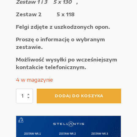
Zestaw 1 i 3 5 x 130 ,
Urządzenia elektryczne
Zestaw 2 5 x 118
Urządzenia pneumatyczne i hydrauliczne
Felgi zdjęte z uszkodzonych opon.
Używane narzędzia warsztatowe
Proszę o informację o wybranym
Pozostałe
zestawie.
Możliwość wysyłki po wcześniejszym
kontakcie telefonicznym.
4 w magazynie
WYPRZEDAŻE
ilość
DODAJ DO KOSZYKA
Felga
aluminiowa
Zamówienie
16"
Regulamin sklepu
Polityka Prywatności