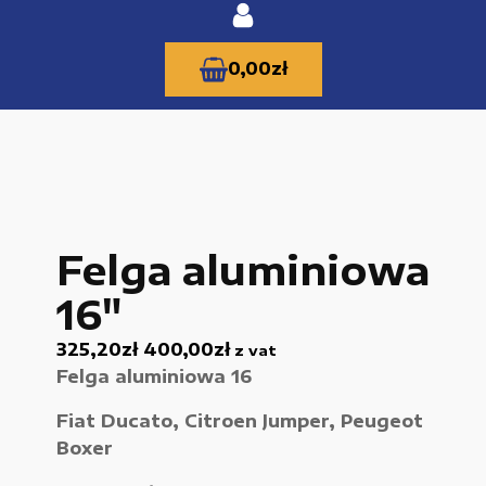
0,00
zł
KATEGORIE PRODUKTÓW
Felga aluminiowa
Części zamienne do urządzeń i narzędzi
16"
Kable i przewody
325,20
zł
400,00
zł
z vat
Maszyny i urządzenia produkcujne
Felga aluminiowa 16
Materiały budowlane
Fiat Ducato, Citroen Jumper, Peugeot
Nowe części zamienne
Boxer
Pompy i przekładnie