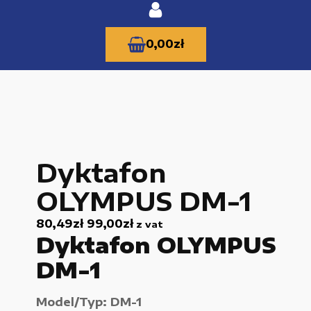
0,00
zł
KATEGORIE PRODUKTÓW
Dyktafon
Części zamienne do urządzeń i narzędzi
OLYMPUS DM-1
Kable i przewody
80,49
zł
99,00
zł
z vat
Maszyny i urządzenia produkcujne
Dyktafon OLYMPUS
Materiały budowlane
DM-1
Nowe części zamienne
Model/Typ: DM-1
Pompy i przekładnie