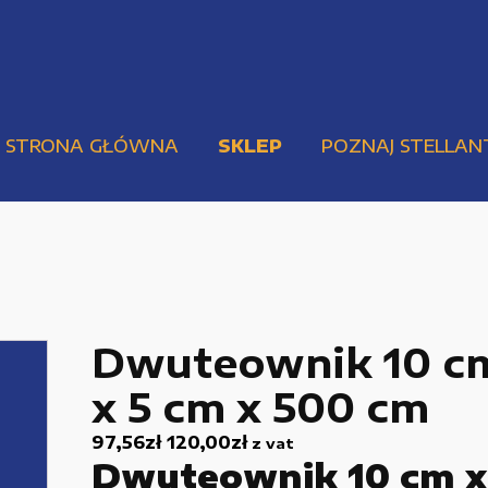
STRONA GŁÓWNA
SKLEP
POZNAJ STELLAN
Dwuteownik 10 c
x 5 cm x 500 cm
Pompy i przekładnie
Urządzenia elektryczne
97,56
zł
120,00
zł
z vat
Dwuteownik 10 cm x
Urządzenia pneumatyczne i hydrauliczne