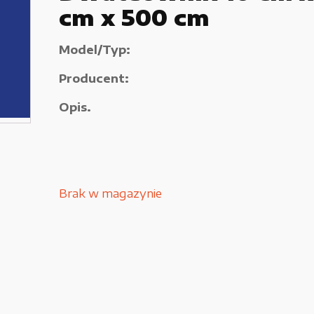
cm x 500 cm
Używane narzędzia warsztatowe
Pozostałe
Model/Typ:
Producent:
Opis.
Brak w magazynie