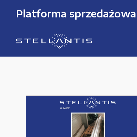
Platforma sprzedażowa
KATEGORIE PRODUKTÓW
Części zamienne do urządzeń i narzędzi
Kable i przewody
Maszyny i urządzenia produkcujne